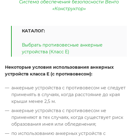
Система обеспечения безопасности Венто
«Конструктор»
КАТАЛОГ:
Выбрать противовесные анкерные
устройства (Класс E)
Некоторые условия использования анкерных
устройств класса E (с противовесом):
анкерные устройства с противовесом не следует
применять в случаях, когда расстояние до края
крыши менее 2,5 м.
анкерные устройства с противовесом не
применяют в тех случаях, когда существует риск
образования инея или обледенения;
по использованию анкерных устройств с