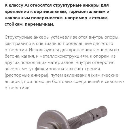
К классу А1 относятся структурные анкеры для
крепления к вертикальным, горизонтальным и
наклонным поверхностям, например к стенам,
стойкам, перемычкам.
Структурные анкеры устанавливаются внутрь опоры,
как правило в специально проделанные для этого
отверстия. Используются для крепления к опорам из
бетона, камня, к металлоконструкциям, к опорам из
других подходящих материалов. Внутри отверстия
анкеры могут фиксироваться за счет трения
(распорные анкеры), путем вклеивания (химические
анкеры), при помощи болтовых соединений в сквозных
отверстиях.