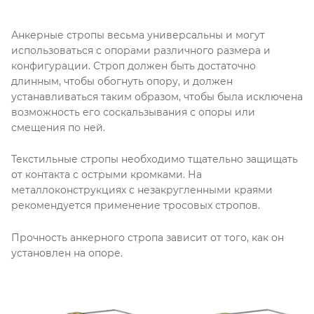
Анкерные стропы весьма универсальны и могут
использоваться с опорами различного размера и
конфигурации. Строп должен быть достаточно
длинным, чтобы обогнуть опору, и должен
устанавливаться таким образом, чтобы была исключена
возможность его соскальзывания с опоры или
смещения по ней.
Текстильные стропы необходимо тщательно защищать
от контакта с острыми кромками. На
металлоконструкциях с незакругленными краями
рекомендуется применение тросовых стропов.
Прочность анкерного стропа зависит от того, как он
установлен на опоре.