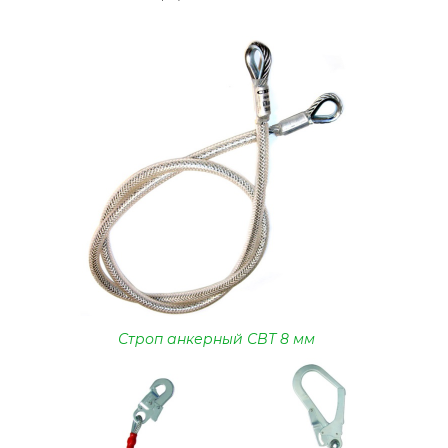
Строп анкерный СВТ 8 мм