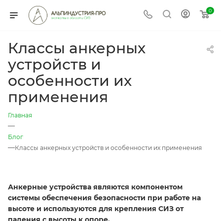
0
Классы анкерных
устройств и
особенности их
применения
Главная
—
Блог
—
Классы анкерных устройств и особенности их применения
Анкерные устройства являются компонентом
системы обеспечения безопасности при работе на
высоте и используются для крепления СИЗ от
падения с высоты к опоре.