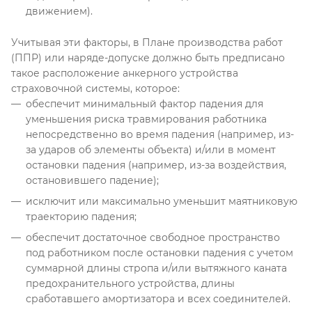
движением).
Учитывая эти факторы, в Плане производства работ
(ППР) или наряде-допуске должно быть предписано
такое расположение анкерного устройства
страховочной системы, которое:
обеспечит минимальный фактор падения для
уменьшения риска травмирования работника
непосредственно во время падения (например, из-
за ударов об элементы объекта) и/или в момент
остановки падения (например, из-за воздействия,
остановившего падение);
исключит или максимально уменьшит маятниковую
траекторию падения;
обеспечит достаточное свободное пространство
под работником после остановки падения с учетом
суммарной длины стропа и/или вытяжного каната
предохранительного устройства, длины
сработавшего амортизатора и всех соединителей.