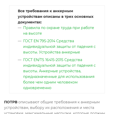
Все требования к анкерным
устройствам описаны в трех основных
документах:
Правила по охране труда при работе
на высоте
ГОСТ EN 795-2014 Средства
индивидуальной защиты от падения с
высоты. Устройства анкерные
ГОСТ EN/TS 16415-2015 Средства
индивидуальной защиты от падения с
высоты. Анкерные устройства,
предназначенные для использования
более чем одним человеком
одновременно
ПОТРВ
описывают общие требования к анкерным
устройствам, выбору их расположения и места
установки, максимальные нагрузки, которые должны