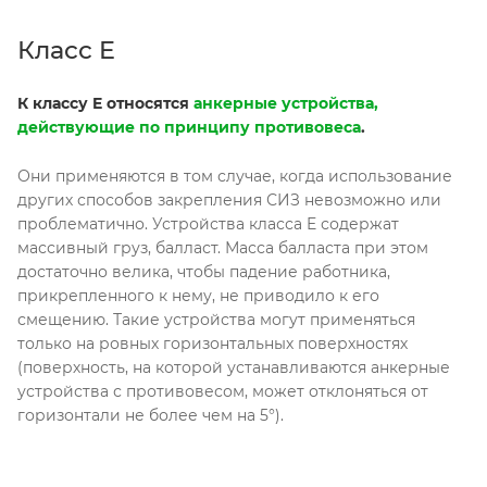
Класс E
К классу E относятся
анкерные устройства,
действующие по принципу противовеса
.
Они применяются в том случае, когда использование
других способов закрепления СИЗ невозможно или
проблематично. Устройства класса E содержат
массивный груз, балласт. Масса балласта при этом
достаточно велика, чтобы падение работника,
прикрепленного к нему, не приводило к его
смещению. Такие устройства могут применяться
только на ровных горизонтальных поверхностях
(поверхность, на которой устанавливаются анкерные
устройства с противовесом, может отклоняться от
горизонтали не более чем на 5°).