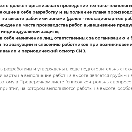
ысоте должен организовать проведение технико-технолог
ающие в себя разработку и выполнение плана производства
по высоте рабочими зонами (далее - нестационарные раб
 ограждение места производства работ, вывешивание пр
 и индивидуальной защиты;
себя назначение лиц, ответственных за организацию и б
й по эвакуации и спасению работников при возникновен
живание и периодический осмотр СИЗ.
ть разработаны и утверждены в ходе подготовительных те
ой карты на выполнение работ на высоте является грубым н
Поэтому в Проверочном листе (список контрольных вопрос
приятия, на котором выполняются работы на высоте, особо