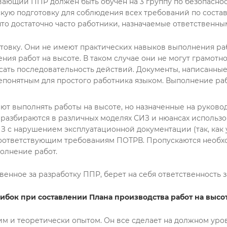
вающий ППР должен быть обучен на 3 группу по безопаснос
кую подготовку для соблюдения всех требований по соста
то достаточно часто работники, назначаемые ответственным
овку. Они не имеют практических навыков выполнения раб
ния работ на высоте. В таком случае они не могут грамотн
сать последовательность действий. Документы, написанны
непонятным для простого работника языком. Выполнение ра
т выполнять работы на высоте, но назначенные на руково
азбираются в различных моделях СИЗ и нюансах использов
З с нарушением эксплуатационной документации (так, как 
е соответствующим требованиям ПОТРВ. Пропускаются необ
олнение работ.
венное за разработку ППР, берет на себя ответственность 
ибок при составлении Плана производства работ на высот
им и теоретически опытом. Он все сделает на должном уров