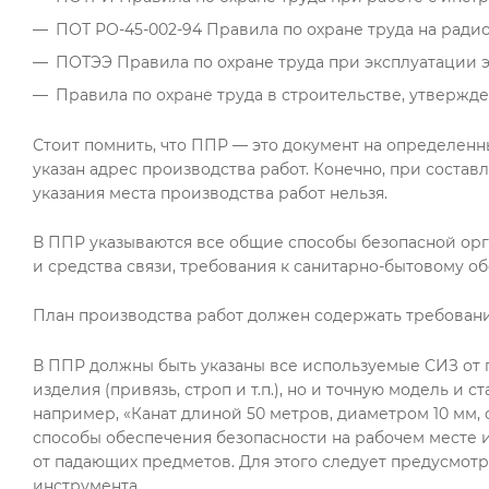
ПОТ РО-45-002-94 Правила по охране труда на ради
ПОТЭЭ Правила по охране труда при эксплуатации эл
Правила по охране труда в строительстве, утвержде
Стоит помнить, что ППР — это документ на определенны
указан адрес производства работ. Конечно, при соста
указания места производства работ нельзя.
В ППР указываются все общие способы безопасной орга
и средства связи, требования к санитарно-бытовому о
План производства работ должен содержать требовани
В ППР должны быть указаны все используемые СИЗ от 
изделия (привязь, строп и т.п.), но и точную модель и
например, «Канат длиной 50 метров, диаметром 10 мм, 
способы обеспечения безопасности на рабочем месте и
от падающих предметов. Для этого следует предусмотр
инструмента.