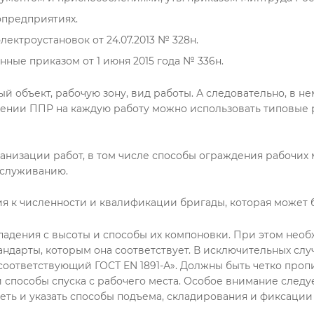
опредприятиях.
ектроустановок от 24.07.2013 № 328н.
нные приказом от 1 июня 2015 года № 336н.
й объект, рабочую зону, вид работы. А следовательно, в н
влении ППР на каждую работу можно использовать типовые
низации работ, в том числе способы ограждения рабочих 
бслуживанию.
я к численности и квалификации бригады, которая может 
падения с высоты и способы их компоновки. При этом нео
 стандарты, которым она соответствует. В исключительных сл
соответствующий ГОСТ EN 1891-А». Должны быть четко проп
 способы спуска с рабочего места. Особое внимание следу
еть и указать способы подъема, складирования и фиксаци