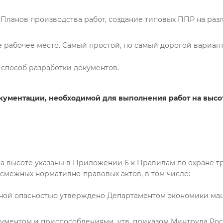
Планов производства работ, создание типовых ППР на разли
 рабочее место. Самый простой, но самый дорогой вариант
способ разработки документов.
кументации, необходимой для выполнения работ на высо
 высоте указаны в Приложении 6 к Правилам по охране тру
смежных нормативно-правовых актов, в том числе:
нной опасностью утверждено Департаментом экономики м
ментом и приспособлениями, утв. приказом Минтруда Росси