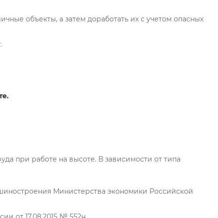
чные объекты, а затем доработать их с учетом опасных
.
те.
да при работе на высоте. В зависимости от типа
ашиностроения Министерства экономики Российской
и от 17.08.2015 № 552н.