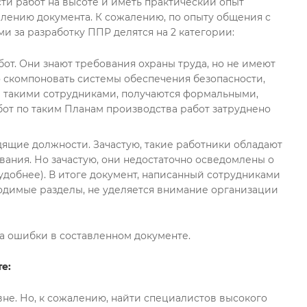
ти работ на высоте и иметь практический опыт
влению документа. К сожалению, по опыту общения с
и за разработку ППР делятся на 2 категории:
от. Они знают требования охраны труда, но не имеют
о скомпоновать системы обеспечения безопасности,
е такими сотрудниками, получаются формальными,
бот по таким Планам производства работ затруднено
дящие должности. Зачастую, такие работники обладают
ания. Но зачастую, они недостаточно осведомлены о
удобнее). В итоге документ, написанный сотрудниками
ходимые разделы, не уделяется внимание организации
за ошибки в составленном документе.
е:
не. Но, к сожалению, найти специалистов высокого