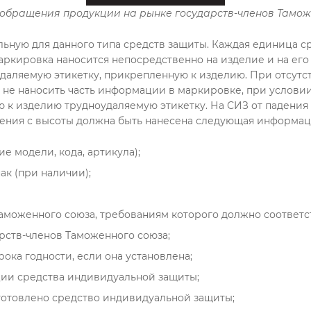
 обращения продукции на рынке государств-членов Тамож
льную для данного типа средств защиты. Каждая единица 
ркировка наносится непосредственно на изделие и на его
оудаляемую этикетку, прикрепленную к изделию. При отсу
 не наносить часть информации в маркировке, при услови
 к изделию трудноудаляемую этикетку. На СИЗ от падения 
дения с высоты должна быть нанесена следующая информаци
 модели, кода, артикула);
ак (при наличии);
Таможенного союза, требованиям которого должно соответс
рств-членов Таможенного союза;
рока годности, если она установлена;
ации средства индивидуальной защиты;
зготовлено средство индивидуальной защиты;