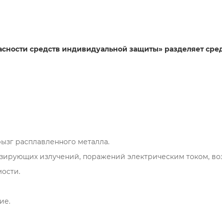
асности средств индивидуальной защиты» разделяет сре
ызг расплавленного металла.
зирующих излучений, поражений электрическим током, воз
ости.
ие.