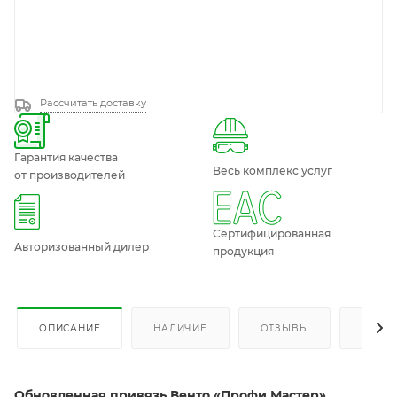
Рассчитать доставку
Гарантия качества
Весь комплекс услуг
от производителей
Сертифицированная
Авторизованный дилер
продукция
ОПИСАНИЕ
НАЛИЧИЕ
ОТЗЫВЫ
КАК К
Обновленная привязь Венто «Профи Мастер»