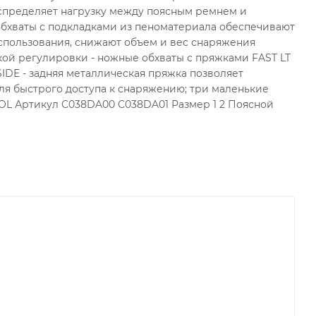
распределяет нагрузку между поясным ремнем и
обхваты с подкладками из пеноматериала обеспечивают
спользования, снижают объем и вес снаряжения
й регулировки - ножные обхваты с пряжками FAST LT
IDE - задняя металлическая пряжка позволяет
ля быстрого доступа к снаряжению; три маленькие
OOL Артикул C038DA00 C038DA01 Размер 1 2 Поясной