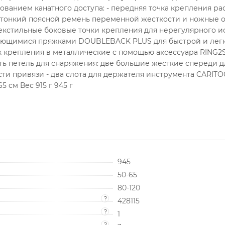
зованием канатного доступа: - передняя точка крепления 
- тонкий поясной ремень переменной жесткости и ножные 
текстильные боковые точки крепления для нерегулярного и
ующимися пряжками DOUBLEBACK PLUS для быстрой и легко
 крепления в металлические с помощью аксессуара RING2S
ть петель для снаряжения: две большие жесткие спереди д
асти привязи - два слота для держателя инструмента CARIT
5 см Вес 915 г 945 г
945
50-65
80-120
?
428115
?
1
?