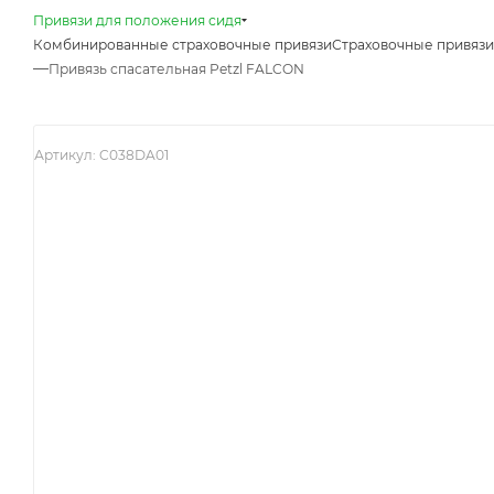
Привязи для положения сидя
Комбинированные страховочные привязи
Страховочные привязи
—
Привязь спасательная Petzl FALCON
Артикул:
C038DA01