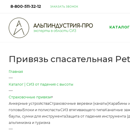
8-800-511-32-12
ЗАКАЗАТЬ ЗВОНОК
КАТАЛОГ
Привязь спасательная Pet
Главная
—
Каталог | СИЗ от падения с высоты
—
Страховочные привязи
Анкерные устройства
Страховочные веревки (канаты)
Карабины 
головы
Блоки и полиспасты
СИЗ втягивающего типа
Канатные за
баулы, сумки для инструмента
Защита от падения инструмента (
альпинизма и туризма
—