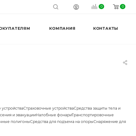
0
0
ОКУПАТЕЛЯМ
КОМПАНИЯ
КОНТАКТЫ
 устройства
Страховочные устройства
Средства защиты тела и
сения и эвакуации
Налобные фонари
Транспортировочные
чные полигоны
Средства для подъема на опоры
Снаряжение для