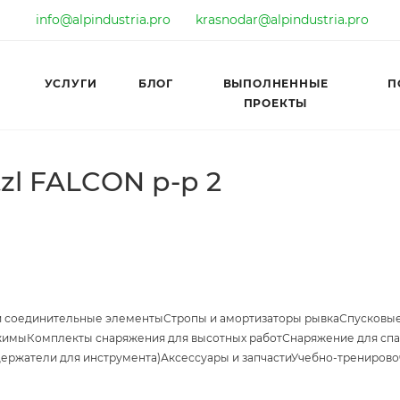
info@alpindustria.pro
krasnodar@alpindustria.pro
УСЛУГИ
БЛОГ
ВЫПОЛНЕННЫЕ
П
ПРОЕКТЫ
zl FALCON р-р 2
и соединительные элементы
Стропы и амортизаторы рывка
Спусковые
жимы
Комплекты снаряжения для высотных работ
Снаряжение для спа
держатели для инструмента)
Аксессуары и запчасти
Учебно-тренирово