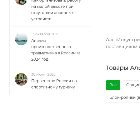
Как организовать работу
на малой высоте при
отсутствии анкерных
устройств
13 октября 2025
АльпИндустри
Анализ
поставщиком и
производственного
травматизма в России за
2024 год
Товары Ал
30 июня 2025
Первенство России по
Все
Стаци
спортивному туризму
Блок-ролики (