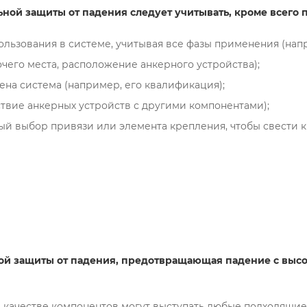
ой защиты от падения следует учитывать, кроме всего 
льзования в системе, учитывая все фазы применения (нап
чего места, расположение анкерного устройства);
ена система (например, его квалификация);
твие анкерных устройств с другими компонентами);
 выбор привязи или элемента крепления, чтобы свести к 
ой защиты от падения, предотвращающая падение с выс
качестве компонентов могут выступать любые подходящие п