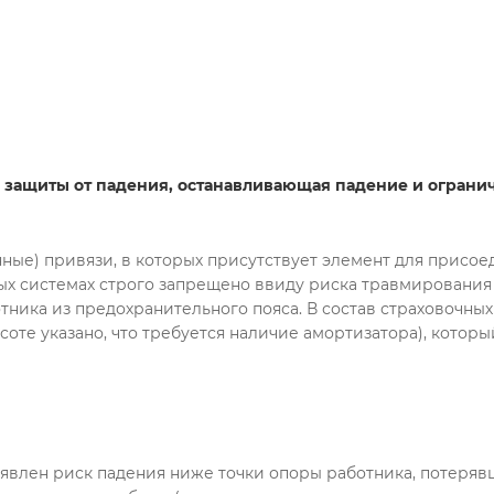
й защиты от падения, останавливающая падение и ограни
ые) привязи, в которых присутствует элемент для присое
ых системах строго запрещено ввиду риска травмирования
тника из предохранительного пояса. В состав страховочн
ысоте указано, что требуется наличие амортизатора), кото
явлен риск падения ниже точки опоры работника, потерявш