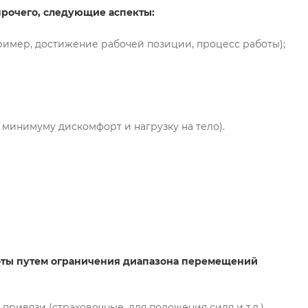
прочего, следующие аспекты:
ример, достижение рабочей позиции, процесс работы);
минимуму дискомфорт и нагрузку на тело).
оты путем ограничения диапазона перемещений
ривязи (страховочные, для положения сидя и т.д.).