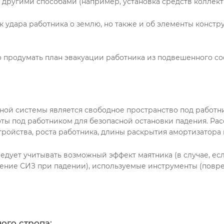
другими способами (например, установка средств коллек
 удара работника о землю, но также и об элементы констру
 продумать план эвакуации работника из подвешенного со
ой системы является свободное пространство под работни
оты под работником для безопасной остановки падения. Ра
ройства, роста работника, длины раскрытия амортизатора и
едует учитывать возможный эффект маятника (в случае, ес
ение СИЗ при падении), используемые инструменты (повре
ого стропа: