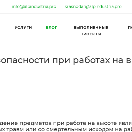
info@alpindustria.pro
krasnodar@alpindustria.pro
УСЛУГИ
БЛОГ
ВЫПОЛНЕННЫЕ
П
ПРОЕКТЫ
опасности при работах на 
адение предметов при работе на высоте явл
ых травм или со смертельным исходом на ра