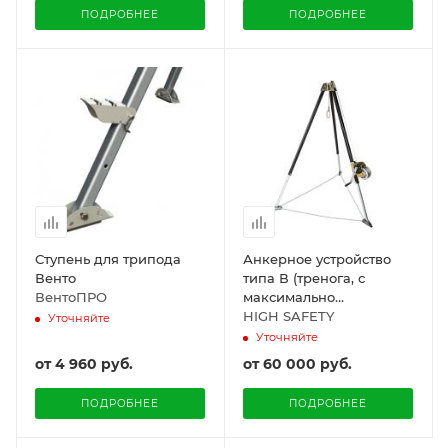
ПОДРОБНЕЕ
ПОДРОБНЕЕ
Ступень для трипода
Анкерное устройство
Венто
типа В (тренога, с
ВентоПРО
максимально
допустимым
HIGH SAFETY
Уточняйте
одновременным числом
Уточняйте
пользователей - не
от
4 960 руб.
от
60 000 руб.
более трёх)
ПОДРОБНЕЕ
ПОДРОБНЕЕ