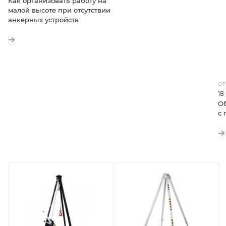
Как организовать работу на
малой высоте при отсутствии
анкерных устройств
ОТ
18
Об
с 