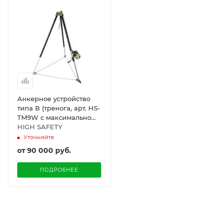
Анкерное устройство
типа В (тренога, арт. HS-
TM9W с максимально
допустимым
HIGH SAFETY
одновременным числом
Уточняйте
пользователей - не
от
90 000 руб.
более трёх со
спасательным
ПОДРОБНЕЕ
подъемным
устройством, арт. HS-
W502