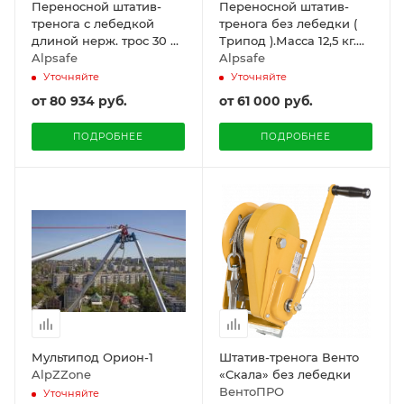
Переносной штатив-
Переносной штатив-
тренога с лебедкой
тренога без лебедки (
длиной нерж. трос 30 м.
Трипод ).Масса 12,5 кг.
( Трипод ). Alpsafe
Alpsafe
Alpsafe
Alpsafe
Уточняйте
Уточняйте
от
80 934 руб.
от
61 000 руб.
ПОДРОБНЕЕ
ПОДРОБНЕЕ
Мультипод Орион-1
Штатив-тренога Венто
AlpZZone
«Скала» без лебедки
ВентоПРО
Уточняйте