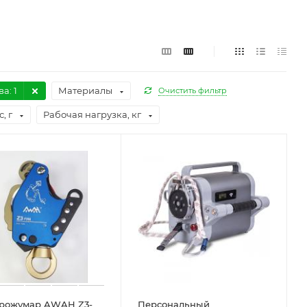
ва
: 1
Материалы
Очистить фильтр
, г
Рабочая нагрузка, кг
трожумар AWAH Z3-
Персональный