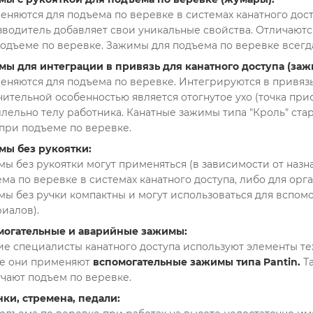
няются для подъема по веревке в системах канатного дос
водитель добавляет свои уникальные свойства. Отличаютс
одъеме по веревке. Зажимы для подъема по веревке всегда
ы для интеграции в привязь для канатного доступа (заж
няются для подъема по веревке. Интегрируются в привяз
ительной особенностью является отогнутое ухо (точка пр
лельно телу работника. Канатные зажимы типа "Кроль" ст
при подъеме по веревке.
мы без рукоятки:
ы без рукоятки могут применяться (в зависимости от назн
ма по веревке в системах канатного доступа, либо для орг
ы без ручки компактны и могут использоваться для вспом
иалов).
могательные и аварийные зажимы:
е специалисты канатного доступа используют элементы те
ае они применяют
вспомогательные зажимы типа Pantin.
Та
чают подъем по веревке.
ки, стремена, педали: