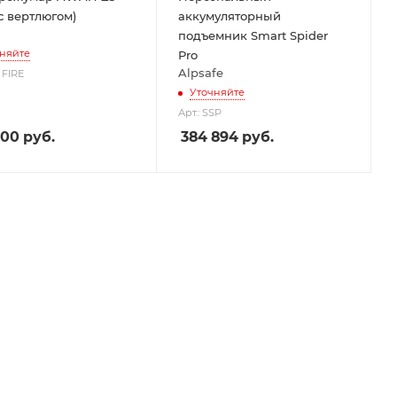
(с вертлюгом)
аккумуляторный
подъемник Smart Spider
няйте
Pro
Alpsafe
3 FIRE
Уточняйте
Арт.: SSP
500
руб.
384 894
руб.