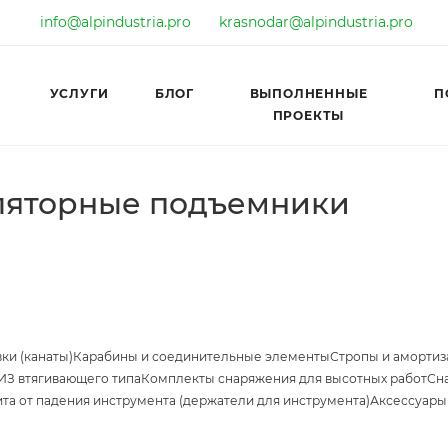
info@alpindustria.pro
krasnodar@alpindustria.pro
УСЛУГИ
БЛОГ
ВЫПОЛНЕННЫЕ
П
ПРОЕКТЫ
ляторные подъемники
ки (канаты)
Карабины и соединительные элементы
Стропы и амортиз
ИЗ втягивающего типа
Комплекты снаряжения для высотных работ
Сн
та от падения инструмента (держатели для инструмента)
Аксессуары 