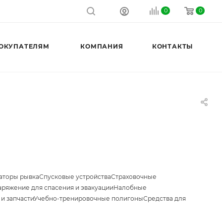
0
0
ОКУПАТЕЛЯМ
КОМПАНИЯ
КОНТАКТЫ
аторы рывка
Спусковые устройства
Страховочные
аряжение для спасения и эвакуации
Налобные
и запчасти
Учебно-тренировочные полигоны
Средства для