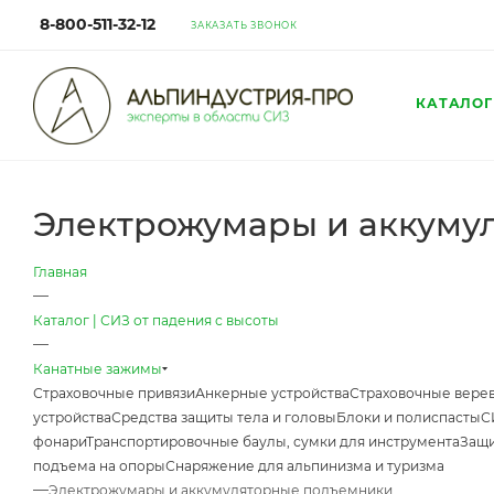
8-800-511-32-12
ЗАКАЗАТЬ ЗВОНОК
КАТАЛОГ
Электрожумары и аккуму
Главная
—
Каталог | СИЗ от падения с высоты
—
Канатные зажимы
Страховочные привязи
Анкерные устройства
Страховочные верев
устройства
Средства защиты тела и головы
Блоки и полиспасты
С
фонари
Транспортировочные баулы, сумки для инструмента
Защи
подъема на опоры
Снаряжение для альпинизма и туризма
—
Электрожумары и аккумуляторные подъемники