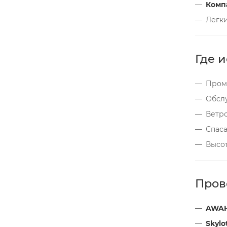
Компа
Лёгк
Где 
Пром
Обслу
Ветр
Спас
Высо
Пров
AWA
Skylo