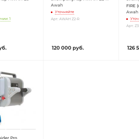
Awah
FIRE 
Awah
Уточняйте
чии: 1
Уточ
Арт.: AWAH Z2-R
Арт.: Z
уб.
120 000
руб.
126 
ider Pro