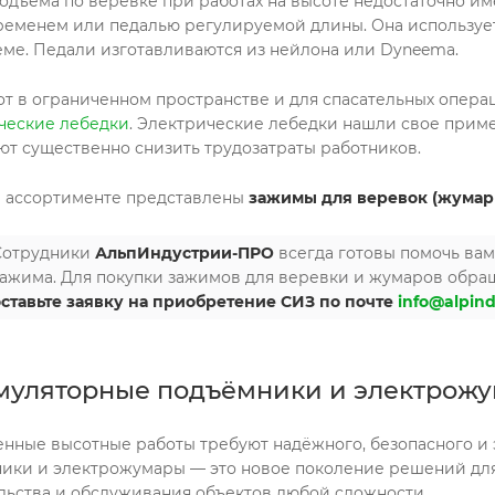
одъема по веревке при работах на высоте недостаточно и
ременем или педалью регулируемой длины. Она используетс
ме. Педали изготавливаются из нейлона или Dyneema.
от в ограниченном пространстве и для спасательных опера
ческие лебедки
. Электрические лебедки нашли свое прим
ют существенно снизить трудозатраты работников.
 ассортименте представлены
зажимы для веревок (жума
Сотрудники
АльпИндустрии-ПРО
всегда готовы помочь вам
зажима. Для покупки зажимов для веревки и жумаров обра
оставьте заявку на приобретение СИЗ по почте
info@alpind
муляторные подъёмники и электрожум
нные высотные работы требуют надёжного, безопасного и
ики и электрожумары — это новое поколение решений для
льства и обслуживания объектов любой сложности.