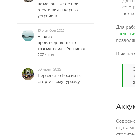
Для п
на малой высоте при
со ст
отсутствии анкерных
подъе
устройств
Для раб
13 октября 2025
электри
Анализ
позволя
производственного
травматизма в России за
В нашем
2024 год
30 июня 2025
Первенство России по
спортивному туризму
Акку
Совреме
подъёмн
строите