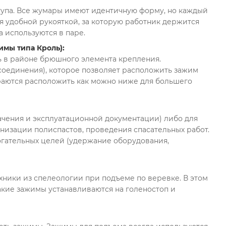
тупа. Все жумары имеют идентичную форму, но каждый
я удобной рукояткой, за которую работник держится
 используются в паре.
имы типа Кроль):
ь в районе брюшного элемента крепления.
исоединения), которое позволяет расположить зажим
араются расположить как можно ниже для большего
ачения и эксплуатационной документации) либо для
анизации полиспастов, проведения спасательных работ.
огательных целей (удержание оборудования,
хники из спелеологии при подъеме по веревке. В этом
кие зажимы устанавливаются на голеностоп и