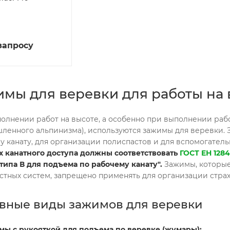
запросу
мы для веревки для работы на 
олнении работ на высоте, а особенно при выполнении раб
ленного альпинизма), используются зажимы для веревки. 
у канату, для организации полиспастов и для вспомогател
х канатного доступа должны соответствовать
ГОСТ ЕН 1284
 типа В для подъема по рабочему канату".
Зажимы, которые
стных систем, запрещено применять для организации стра
вные виды зажимов для веревки
мы с рукояткой для подъема по веревке (жумары):