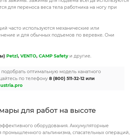
меть зажимы. Зажимы для подъема всегда используются
я для переноса веса тела работника на ногу при
ций часто используются механические или
енение и для обычных подъемов по веревке. Они
ры)
Petzl
,
VENTO
,
CAMP Safety
и другие.
 подобрать оптимальную модель канатного
щайтесь по телефону
8 (800) 511-32-12 или
ustria.pro
ары для работ на высоте
 эффективного оборудования. Аккумуляторные
 промышленного альпинизма, спасательных операций,