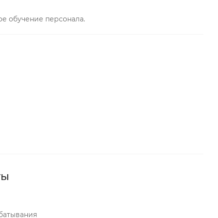
е обучение персонала.
ты
батывания