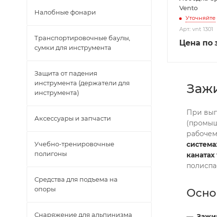
Vento
Налобные фонари
Уточняйте
Арт.: vnt 1301
Транспортировочные баулы,
Цена по 
сумки для инструмента
Защита от падения
инструмента (держатели для
Зажи
инструмента)
При вып
Аксессуары и запчасти
(промыш
рабочем
система
Учебно-тренировочные
полигоны
канатах
полиспа
Средства для подъема на
опоры
Осно
Снаряжение для альпинизма
Зажи