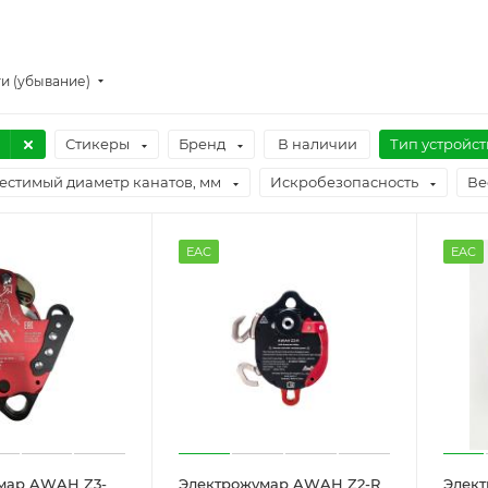
и (убывание)
Стикеры
Бренд
В наличии
Тип устройст
естимый диаметр канатов, мм
Искробезопасность
Вес
EAC
EAC
мар AWAH Z3-
Электрожумар AWAH Z2-R
Элек