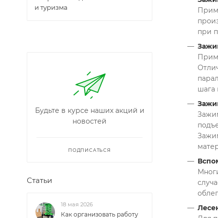
и туризма
Приме
произ
при п
Зажим
Приме
Отлич
парал
шага 
Зажи
Будьте в курсе наших акций и
Зажим
новостей
подъе
Зажим
матер
ПОДПИСАТЬСЯ
Вспо
Многи
Статьи
случ
облег
18 мая 2026
Лесен
Как организовать работу