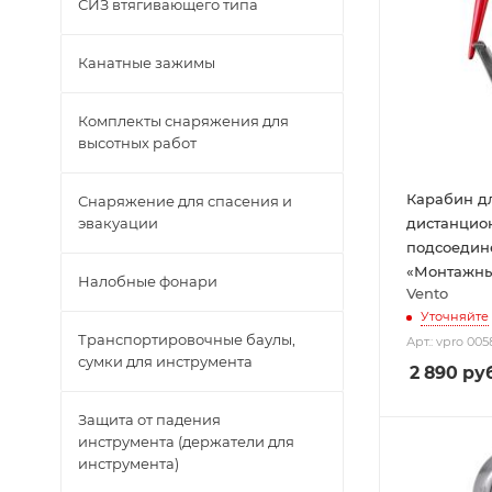
СИЗ втягивающего типа
Канатные зажимы
Комплекты снаряжения для
высотных работ
Карабин д
Снаряжение для спасения и
дистанцио
эвакуации
подсоедин
«Монтажны
Налобные фонари
Vento
Уточняйте
Транспортировочные баулы,
Арт.: vpro 005
сумки для инструмента
2 890
руб
Защита от падения
инструмента (держатели для
инструмента)