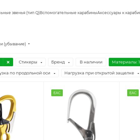
ьные звенья (тип Q)
Вспомогательные карабины
Аксессуары к караб
и (убывание)
Стикеры
Бренд
В наличии
Материалы
: 1
узка по продольной оси
Нагрузка при открытой защелке
EAC
EAC