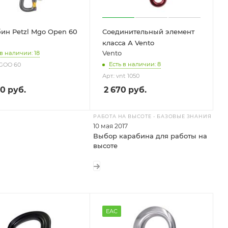
ин Petzl Mgo Open 60
Соединительный элемент
класса А Vento
Vento
 в наличии: 18
Есть в наличии: 8
MGOO 60
Арт.: vnt 1050
70
руб.
2 670
руб.
РАБОТА НА ВЫСОТЕ - БАЗОВЫЕ ЗНАНИЯ
10 мая 2017
Выбор карабина для работы на
высоте
EAC