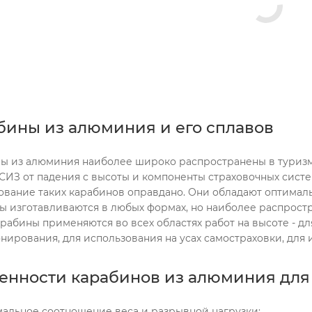
бины из алюминия и его сплавов
ы из алюминия наиболее широко распространены в туризме
СИЗ от падения с высоты и компоненты страховочных систе
ование таких карабинов оправдано. Они обладают оптима
ы изготавливаются в любых формах, но наиболее распрост
арабины применяются во всех областях работ на высоте - д
нирования, для использования на усах самостраховки, для 
енности карабинов из алюминия для 
альное соотношение веса и разрывной нагрузки;