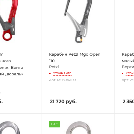
ля
Карабин Petzl Mgo Open
Кара
нного
110
малый
Petzl
Верти
ения Венто
Уточняйте
Уточ
й Дюраль»
Арт.: M080AA00
Арт.: ve
8
.
21 720
руб.
2 35
EAC