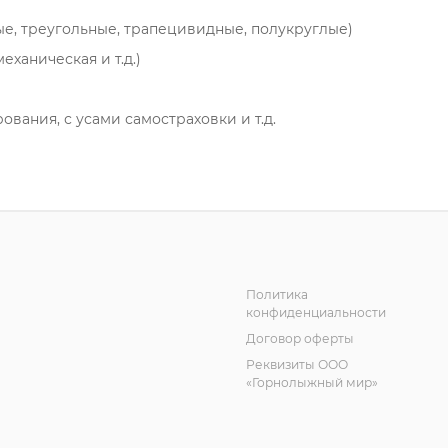
е, треугольные, трапецивидные, полукруглые)
ханическая и т.д.)
вания, с усами самостраховки и т.д.
Политика
конфиденциальности
Договор оферты
Реквизиты ООО
«Горнолыжный мир»