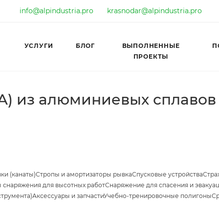
info@alpindustria.pro
krasnodar@alpindustria.pro
УСЛУГИ
БЛОГ
ВЫПОЛНЕННЫЕ
П
ПРОЕКТЫ
A) из алюминиевых сплавов
ки (канаты)
Стропы и амортизаторы рывка
Спусковые устройства
Стра
 снаряжения для высотных работ
Снаряжение для спасения и эвакуа
струмента)
Аксессуары и запчасти
Учебно-тренировочные полигоны
Ср