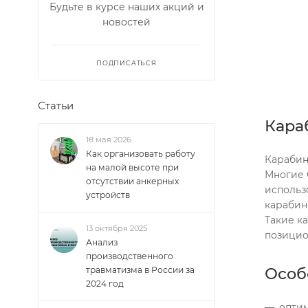
Будьте в курсе наших акций и
новостей
ПОДПИСАТЬСЯ
Статьи
Кара
18 мая 2026
Как организовать работу
Карабин
на малой высоте при
Многие 
отсутствии анкерных
использ
устройств
карабин
Такие к
13 октября 2025
позицио
Анализ
производственного
Особ
травматизма в России за
2024 год
оптим