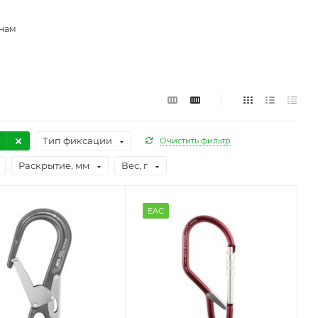
инам
Тип фиксации
Очистить фильтр
Раскрытие, мм
Вес, г
EAC