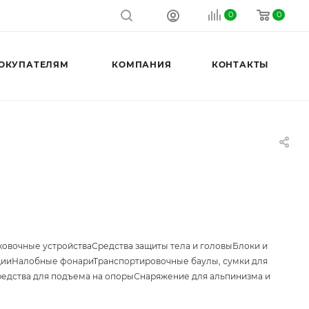
0
0
ОКУПАТЕЛЯМ
КОМПАНИЯ
КОНТАКТЫ
ховочные устройства
Средства защиты тела и головы
Блоки и
ции
Налобные фонари
Транспортировочные баулы, сумки для
едства для подъема на опоры
Снаряжение для альпинизма и