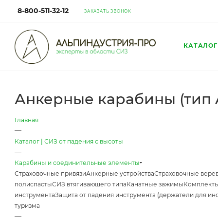
8-800-511-32-12
ЗАКАЗАТЬ ЗВОНОК
КАТАЛОГ
Анкерные карабины (тип 
Главная
—
Каталог | СИЗ от падения с высоты
—
Карабины и соединительные элементы
Страховочные привязи
Анкерные устройства
Страховочные верев
полиспасты
СИЗ втягивающего типа
Канатные зажимы
Комплекты
инструмента
Защита от падения инструмента (держатели для ин
туризма
—