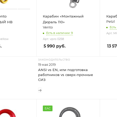
ento
Карабин «Монтажный
Караб
Petzl
ЫЙ HB
Дюраль 110»
Vento
Есть
Есть в наличии: 9
Арт.: 
 yellow
Арт.: vpro 0258
.
5 990
руб.
13 5
ЗАКОНОДАТЕЛЬСТВО
19 мая 2019
ANSI vs EN, или подготовка
работников vs сверх-прочные
СИЗ
EAC