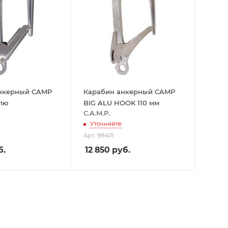
нкерный CAMP
Карабин анкерный CAMP
 алю
BIG ALU HOOK 110 мм
C.A.M.P.
Уточняйте
Арт.: 98401
б.
12 850
руб.