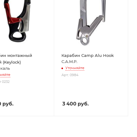
бин монтажный
Карабин Camp Alu Hook
C.A.M.P.
 (Keylock)
каль
Уточняйте
няйте
Арт.: 0984
r 0232
0
руб.
3 400
руб.