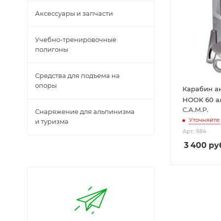
Аксессуары и запчасти
Учебно-тренировочные
полигоны
Средства для подъема на
опоры
Карабин а
HOOK 60
C.A.M.P.
Снаряжение для альпинизма
Уточняйте
и туризма
Арт.: 984
3 400
ру