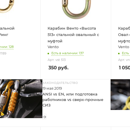
тальной
Карабин Венто «Высота
Караб
Ринг
513» стальной овальный с
Овал 
муфтой
муфт
Vento
Vento
чии: 128
Есть в наличии: 137
Есть
0789
Арт.: vst 513
Арт.: vn
350
руб.
1 05
ЗАКОНОДАТЕЛЬСТВО
19 мая 2019
ANSI vs EN, или подготовка
работников vs сверх-прочные
СИЗ