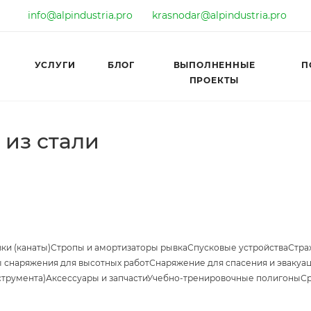
info@alpindustria.pro
krasnodar@alpindustria.pro
УСЛУГИ
БЛОГ
ВЫПОЛНЕННЫЕ
П
ПРОЕКТЫ
 из стали
ки (канаты)
Стропы и амортизаторы рывка
Спусковые устройства
Стра
 снаряжения для высотных работ
Снаряжение для спасения и эвакуа
струмента)
Аксессуары и запчасти
Учебно-тренировочные полигоны
Ср