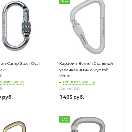
EAC
ин Camp Steel Oval
Карабин Венто «Стальной
ock
увеличенный» с муфтой
P.
Vento
 в наличии: 34
Есть в наличии: 34
55
Арт.: vnt 1014
0
руб.
1 405
руб.
EAC