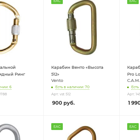
EAC
EAC
тальной
Карабин Венто «Высота
Караб
идный Ринг
512»
Pro L
Vento
C.A.M.
ичии: 6
Есть в наличии: 70
Есть
0788
Арт.: vst 512
Арт.: 14
900
руб.
1 99
EAC
EAC