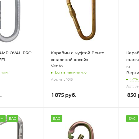
AMP OVAL PRO
Карабин с муфтой Венто
Караб
EEL
«стальной косой»
сталь
Vento
кг
Верти
чии: 1
Есть в наличии: 6
Есть
Арт.: vnt 1015
Арт.: v
.
1 875
руб.
850
ем
EAC
EAC
EAC