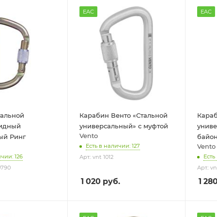
EAC
EAC
тальной
Карабин Венто «Стальной
Караб
идный
универсальный» с муфтой
униве
Vento
ый Ринг
байон
Vento
Есть в наличии: 127
чии: 126
Есть
Арт.: vnt 1012
0790
Арт.: vn
1 020
руб.
1 28