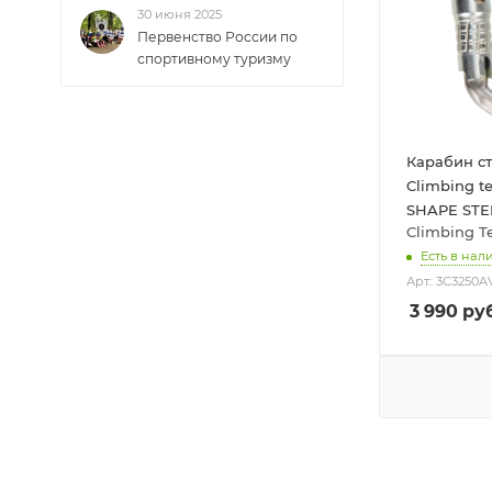
30 июня 2025
Первенство России по
спортивному туризму
Карабин с
Climbing t
SHAPE STE
Climbing T
Есть в нал
Арт.: 3C3250
3 990
руб