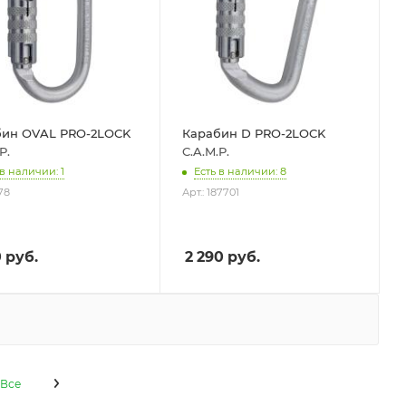
бин OVAL PRO-2LOCK
Карабин D PRO-2LOCK
P.
C.A.M.P.
 в наличии: 1
Есть в наличии: 8
878
Арт.: 187701
0
руб.
2 290
руб.
Все