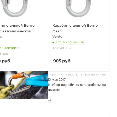
ин стальной Венто
Карабин стальной Венто
с автоматической
Овал
Vento
ой
Есть в наличии: 141
 в наличии: 81
Арт.: vnt 1013
t 1010
0
руб.
905
руб.
РАБОТА НА ВЫСОТЕ - БАЗОВЫЕ ЗНАНИЯ
10 мая 2017
Выбор карабина для работы на
высоте