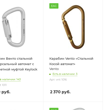
EAC
ин Венто стальной
Карабин Vento «Стальной
рсальный автомат с
Косой автомат»
Vento
етной муфтой Keylock
Есть в наличии: 3
 в наличии: 143
Арт.: vnt 1016
t 1011
0
руб.
2 370
руб.