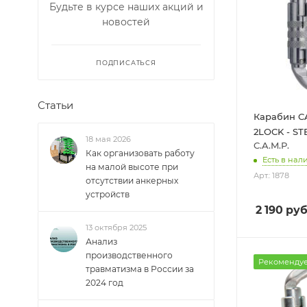
Будьте в курсе наших акций и
новостей
ПОДПИСАТЬСЯ
Статьи
Карабин C
2LOCK - ST
18 мая 2026
C.A.M.P.
Как организовать работу
Есть в нали
на малой высоте при
Арт.: 1878
отсутствии анкерных
устройств
2 190
руб
13 октября 2025
Анализ
производственного
Рекоменду
травматизма в России за
2024 год