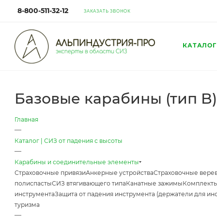
8-800-511-32-12
ЗАКАЗАТЬ ЗВОНОК
КАТАЛОГ
Базовые карабины (тип B)
Главная
—
Каталог | СИЗ от падения с высоты
—
Карабины и соединительные элементы
Страховочные привязи
Анкерные устройства
Страховочные верев
полиспасты
СИЗ втягивающего типа
Канатные зажимы
Комплекты
инструмента
Защита от падения инструмента (держатели для ин
туризма
—