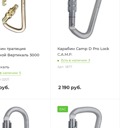
ин трапеция
Карабин Camp D Pro Lock
C.A.M.P.
ной Вертикаль 5000
Есть в наличии: 3
каль
Арт.: 1877
 в наличии: 5
er 0207
руб.
2 190
руб.
EAC