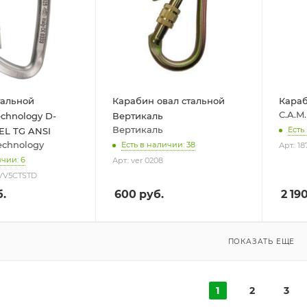
тальной
Карабин овал стальной
Кара
C.A.M.
echnology D-
Вертикаль
Вертикаль
Есть
EL TG ANSI
echnology
Есть в наличии: 38
Арт.: 1
ичии: 6
Арт.: ver 0208
AVV5CTSTD
.
600
руб.
2 19
ПОКАЗАТЬ ЕЩЕ
1
2
3