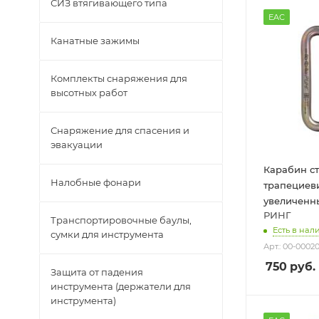
СИЗ втягивающего типа
EAC
Канатные зажимы
Комплекты снаряжения для
высотных работ
Снаряжение для спасения и
эвакуации
Карабин с
Налобные фонари
трапециев
увеличенн
РИНГ
Транспортировочные баулы,
Есть в нали
сумки для инструмента
Арт.: 00-0002
750
руб.
Защита от падения
инструмента (держатели для
инструмента)