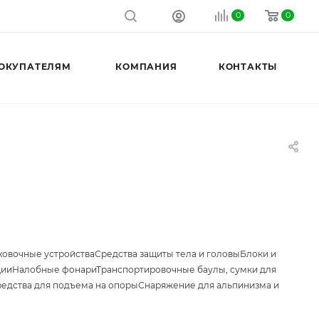
0
0
ОКУПАТЕЛЯМ
КОМПАНИЯ
КОНТАКТЫ
ховочные устройства
Средства защиты тела и головы
Блоки и
ции
Налобные фонари
Транспортировочные баулы, сумки для
едства для подъема на опоры
Снаряжение для альпинизма и