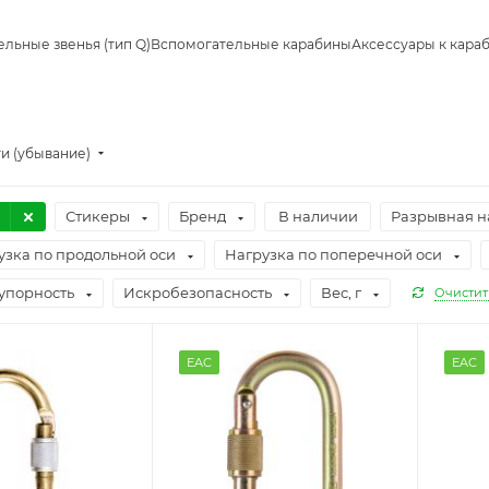
льные звенья (тип Q)
Вспомогательные карабины
Аксессуары к кара
и (убывание)
Стикеры
Бренд
В наличии
Разрывная н
узка по продольной оси
Нагрузка по поперечной оси
упорность
Искробезопасность
Вес, г
Очистит
EAC
EAC