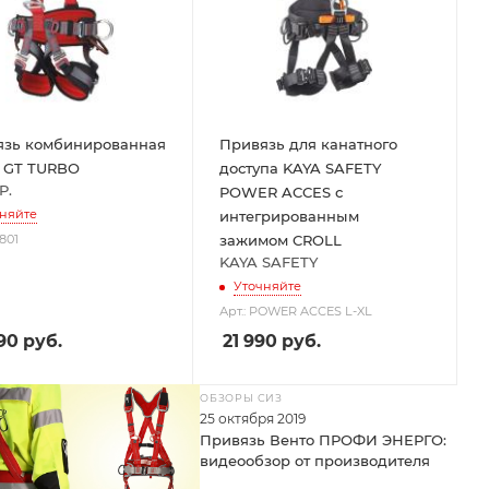
язь комбинированная
Привязь для канатного
 GT TURBO
доступа KAYA SAFETY
P.
POWER ACCES с
няйте
интегрированным
7801
зажимом CROLL
KAYA SAFETY
Уточняйте
Арт.: POWER ACCES L-XL
90
руб.
21 990
руб.
ОБЗОРЫ СИЗ
25 октября 2019
Привязь Венто ПРОФИ ЭНЕРГО:
видеообзор от производителя