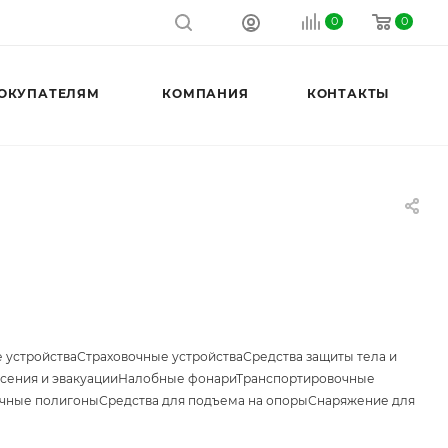
0
0
ОКУПАТЕЛЯМ
КОМПАНИЯ
КОНТАКТЫ
 устройства
Страховочные устройства
Средства защиты тела и
сения и эвакуации
Налобные фонари
Транспортировочные
чные полигоны
Средства для подъема на опоры
Снаряжение для