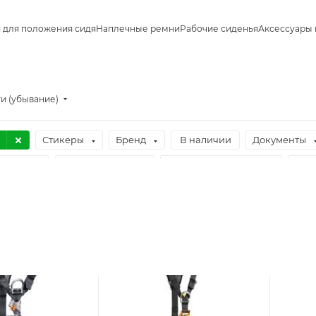
 для положения сидя
Наплечные ремни
Рабочие сиденья
Аксессуары 
и (убывание)
Стикеры
Бренд
В наличии
Документы
риалы
Огнеупорность
Искробезопасность
Инд
ент А на груди
Элементы B для позиционирования
Б
г
Рабочая нагрузка, кг
Очистить фильтр
ем
EAC
EAC
EAC