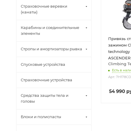
Страховочные веревки
(канаты)
Карабины и соединительные
элементы
Привязь ст
зажимом C
Стропы и амортизаторы рывка
technolog
ASCENDER
Climbing T
Спусковые устройства
Есть в нали
Арт.: 7H178C
Страховочные устройства
54 990
ру
Средства защиты тела и
головы
Блоки и полиспасты