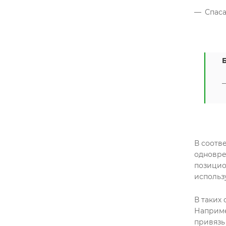
Спаса
В соотв
одновре
позицио
использ
В таких
Наприме
привязь