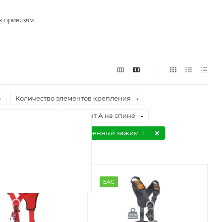
к привязям
Количество элементов крепления
икатор рывка
Элемент А на спине
ыстрые пряжки
Встроенный зажим
: 1
EAC