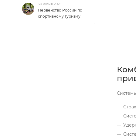
30 июня 2025
Первенство России по
спортивному туризму
Комб
прив
Системы
Страх
Сист
Удер
Систе