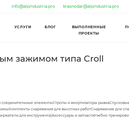
info@alpindustria.pro
krasnodar@alpindustria.pro
УСЛУГИ
БЛОГ
ВЫПОЛНЕННЫЕ
П
ПРОЕКТЫ
ым зажимом типа Croll
и соединительные элементы
Стропы и амортизаторы рывка
Спусковые
жимы
Комплекты снаряжения для высотных работ
Снаряжение для спа
держатели для инструмента)
Аксессуары и запчасти
Учебно-тренирово