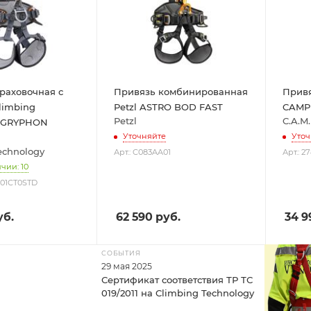
раховочная с
Привязь комбинированная
Прив
limbing
Petzl ASTRO BOD FAST
CAMP
Petzl
C.A.M.
y GRYPHON
Уточняйте
Уточ
echnology
Арт.: C083AA01
Арт.: 2
чии: 10
D01CT0STD
б.
62 590
руб.
34 9
СОБЫТИЯ
29 мая 2025
Сертификат соответствия ТР ТС
019/2011 на Climbing Technology