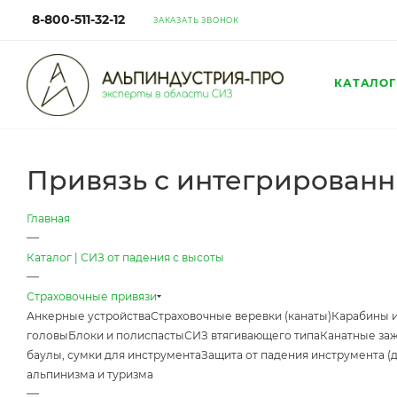
8-800-511-32-12
ЗАКАЗАТЬ ЗВОНОК
КАТАЛОГ
Привязь с интегрированн
Главная
—
Каталог | СИЗ от падения с высоты
—
Страховочные привязи
Анкерные устройства
Страховочные веревки (канаты)
Карабины 
головы
Блоки и полиспасты
СИЗ втягивающего типа
Канатные за
баулы, сумки для инструмента
Защита от падения инструмента (
альпинизма и туризма
—