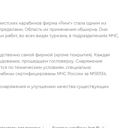
нистских карабинов фирма «Ринг» стала одним из
е пределами. Область их применения обширна. Они
работ, во всех видах туризма, в подразделениях МЧС,
едственно самой фирмой (кроме покрытия). Каждая
рудовании, прошедшем госповерку. Снаряжение
тся по техническим условиям, специально
рабины сертифицированы МЧС России за №00134.
в снаряжения и улучшению качества существующих
отекторы для веревки
1
Базовые карабины (тип B)
9