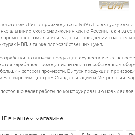
логотипом «Ринг» производится с 1989 г. По выпуску альпи
нке альпинистского снаряжения как по России, так и за е
в промышленном альпинизме, при проведении спасательных 
уктурах МВД, а также для хозяйственных нужд.
 разработки до выпуска продукции осуществляется непоср
артия карабинов проходит испытания на собственном обо
 большим запасом прочности. Выпуск продукции производи
м Башкирским Центром Стандартизации и Метрологии. Ка
 постоянно ведет работы по конструированию новых видо
НГ в нашем магазине
нированные страховочные привязи
2
Рабочие сиденья
2
Пр