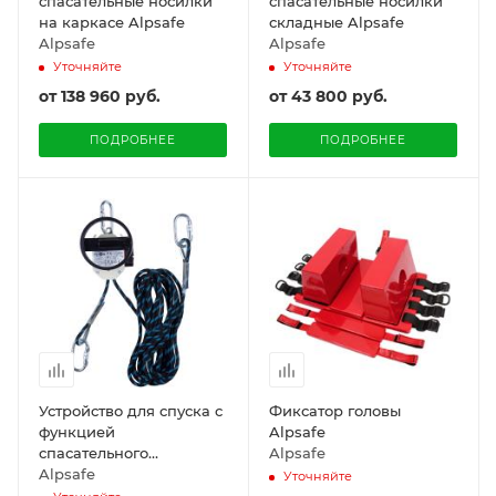
спасательные носилки
спасательные носилки
на каркасе Alpsafe
складные Alpsafe
Alpsafe
Alpsafe
Уточняйте
Уточняйте
от
138 960 руб.
от
43 800 руб.
ПОДРОБНЕЕ
ПОДРОБНЕЕ
Устройство для спуска с
Фиксатор головы
функцией
Alpsafe
спасательного
Alpsafe
подъемного устройства
Alpsafe
Уточняйте
30м