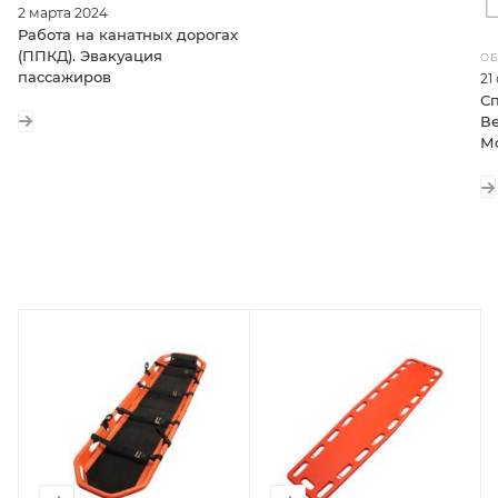
2 марта 2024
Работа на канатных дорогах
(ППКД). Эвакуация
ОБ
пассажиров
21
Сп
Ве
М