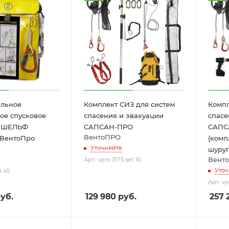
льное
Комплект СИЗ для систем
Компл
ое спусковое
спасения и эвакуации
спасе
о ШЕЛЬФ
САПСАН-ПРО
САПС
ВентоПРО
 ВентоПро
(комп
Уточняйте
шуруп
Вент
Арт.: vpro 3175 set 10
Уточ
4 45
Арт.: vp
уб.
129 980
руб.
257 