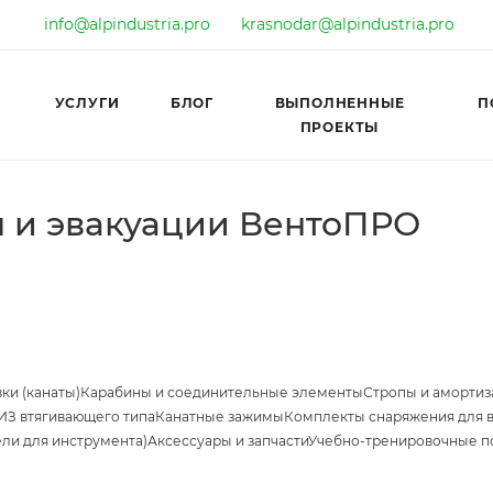
info@alpindustria.pro
krasnodar@alpindustria.pro
УСЛУГИ
БЛОГ
ВЫПОЛНЕННЫЕ
П
ПРОЕКТЫ
я и эвакуации ВентоПРО
ки (канаты)
Карабины и соединительные элементы
Стропы и амортиз
ИЗ втягивающего типа
Канатные зажимы
Комплекты снаряжения для 
ели для инструмента)
Аксессуары и запчасти
Учебно-тренировочные п