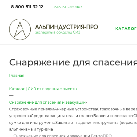
8-800-511-32-12
ЗАКАЗАТЬ ЗВОНОК
КАТАЛОГ
Снаряжение для спасени
Главная
—
Каталог | СИЗ от падения с высоты
—
Снаряжение для спасения и эвакуации
Страховочные привязи
Анкерные устройства
Страховочные верев
устройства
Средства защиты тела и головы
Блоки и полиспасты
С
сумки для инструмента
Защита от падения инструмента (держат
альпинизма и туризма
—
Снаряжение для спасения и эвакуации ВентоПРО