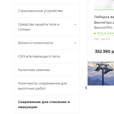
Страховочные устройства
Лебедка в
ВентоПро 
Средства защиты тела и
ВентоПРО
головы
Есть в нали
Арт.: ssk 6.2
Блоки и полиспасты
352 390
р
СИЗ втягивающего типа
Канатные зажимы
Комплекты снаряжения для
высотных работ
Снаряжение для спасения и
эвакуации