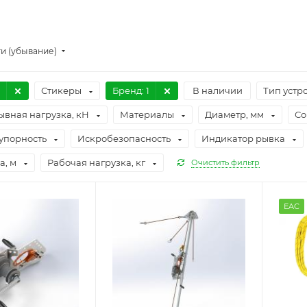
и (убывание)
Стикеры
Бренд
: 1
В наличии
Тип устр
ывная нагрузка, кН
Материалы
Диаметр, мм
Со
упорность
Искробезопасность
Индикатор рывка
а, м
Рабочая нагрузка, кг
Очистить фильтр
EAC