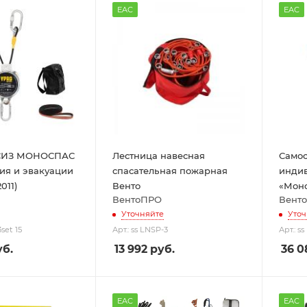
EAC
EAC
 СИЗ МОНОСПАС
Лестница навесная
Самос
ия и эвакуации
спасательная пожарная
инди
011)
Венто
«Моно
ВентоПРО
Вент
Уточняйте
Уточ
3set 15
Арт.: ss LNSP-3
Арт.: s
б.
13 992
руб.
36 0
EAC
EAC