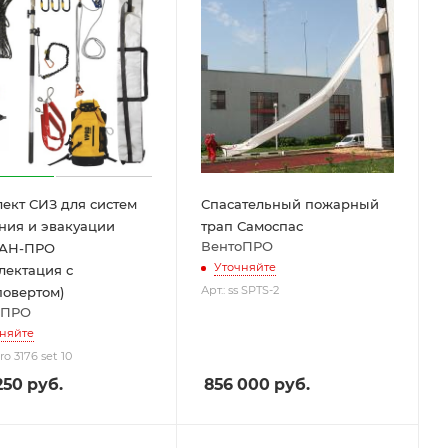
ект СИЗ для систем
Спасательный пожарный
ния и эвакуации
трап Самоспас
ВентоПРО
АН-ПРО
Уточняйте
лектация с
Арт.: ss SPTS-2
овертом)
оПРО
няйте
ro 3176 set 10
250
руб.
856 000
руб.