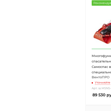
Рекоменду
Многофун
спасатель
Самоспас 
специальн
ВентоПРО
Уточняйте
Арт.: ss MSNS
89 530
ру