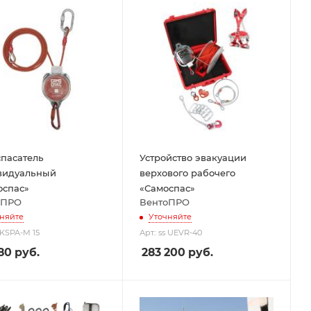
пасатель
Устройство эвакуации
видуальный
верхового рабочего
спас»
«Самоспас»
оПРО
ВентоПРО
няйте
Уточняйте
s KSPA-M 15
Арт.: ss UEVR-40
80
руб.
283 200
руб.