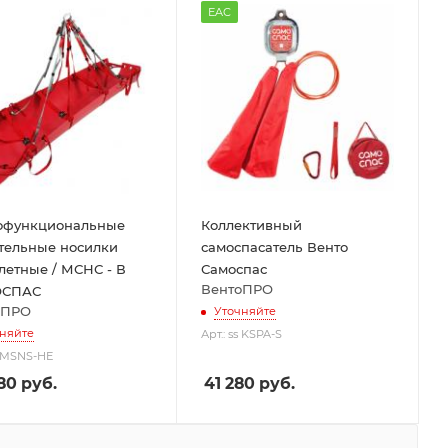
EAC
офункциональные
Коллективный
тельные носилки
самоспасатель Венто
летные / МСНС - В
Самоспас
ВентоПРО
СПАС
оПРО
Уточняйте
няйте
Арт.: ss KSPA-S
s MSNS-HE
80
руб.
41 280
руб.