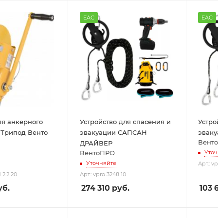
EAC
EAC
ля анкерного
Устройство для спасения и
Устро
 Трипод Венто
эвакуации САПСАН
эвак
Вент
ДРАЙВЕР
ВентоПРО
Уточ
Уточняйте
Арт.: v
 2.2 20
Арт.: vpro 3248 10
б.
274 310
руб.
103 