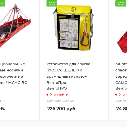
ем
EAC
EAC
кциональные
Устройство для спуска
Мног
ные носилки
(УКСПА) ШЕЛЬФ с
спаса
вертолетные
арамидным канатом
верто
ые / МСНС-ВС
ВентоПро
САМО
ВентоПРО
Вент
Уточняйте
Уточ
-HS
Арт.: vpro 3243 45
Арт.: s
б.
226 200
руб.
74 8