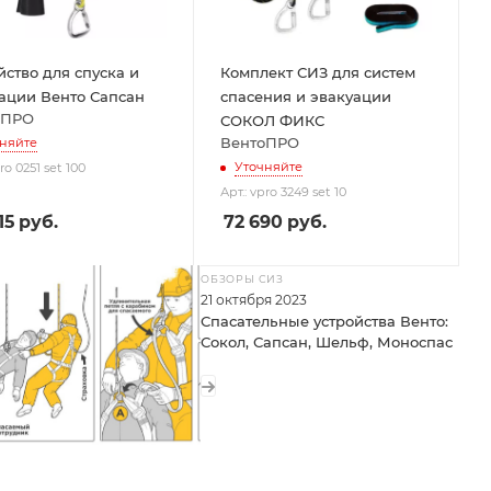
йство для спуска и
Комплект СИЗ для систем
ации Венто Сапсан
спасения и эвакуации
оПРО
СОКОЛ ФИКС
ВентоПРО
няйте
Уточняйте
ro 0251 set 100
Арт.: vpro 3249 set 10
15
руб.
72 690
руб.
ОБЗОРЫ СИЗ
21 октября 2023
Спасательные устройства Венто:
Сокол, Сапсан, Шельф, Моноспас