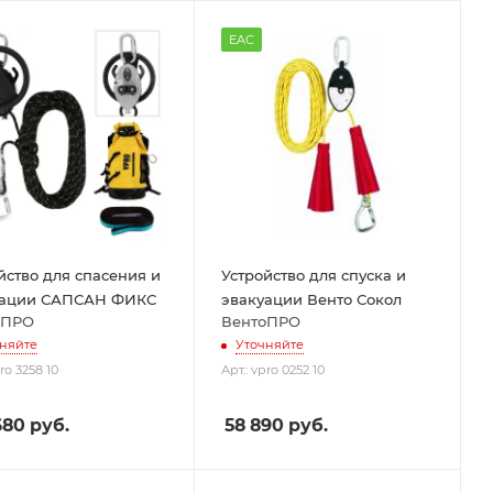
EAC
йство для спасения и
Устройство для спуска и
уации САПСАН ФИКС
эвакуации Венто Сокол
оПРО
ВентоПРО
няйте
Уточняйте
pro 3258 10
Арт.: vpro 0252 10
680
руб.
58 890
руб.