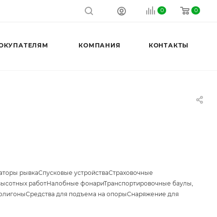
0
0
ОКУПАТЕЛЯМ
КОМПАНИЯ
КОНТАКТЫ
аторы рывка
Спусковые устройства
Страховочные
высотных работ
Налобные фонари
Транспортировочные баулы,
олигоны
Средства для подъема на опоры
Снаряжение для