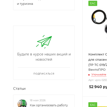
EAC
и туризма
Будьте в курсе наших акций и
Комплект
новостей
для спасен
(ТР ТС 019/2
ВентоПРО
ПОДПИСАТЬСЯ
Уточняйте
Арт.: vpro 025
52 940
ру
Статьи
18 мая 2026
EAC
Как организовать работу