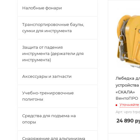
Налобные фонари
Транспортировочные баулы,
сумки для инструмента
Защита от падения
инструмента (держатели для
инструмента)
Аксессуары и запчасти
Лебедка д
устройства
«СКАЛА»
Учебно-тренировочные
ВентоПРО
полигоны
Уточняйте
Арт.: vpro trpd
Средства для подъема на
24 890
ру
опоры
Снаряжение для альпинизма