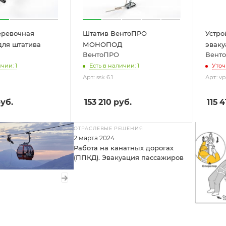
еревочная
Штатив ВентоПРО
Устро
для штатива
МОНОПОД
эваку
ВентоПРО
Вент
чии: 1
Есть в наличии: 1
Уточ
Арт.: ssk 6.1
Арт.: vp
уб.
153 210
руб.
115 4
ОТРАСЛЕВЫЕ РЕШЕНИЯ
2 марта 2024
Работа на канатных дорогах
(ППКД). Эвакуация пассажиров