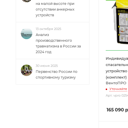
на малой высоте при
отсутствии анкерных
устройств
13 октября 2025
Анализ
производственного
травматизма в России за
2024 год
Индивидуа
спасательн
30 июня 2025
устройств
Первенство России по
(комплект)
спортивному туризму
ВентоПРО
Уточняйте
Арт.: vpro 025
165 090
р