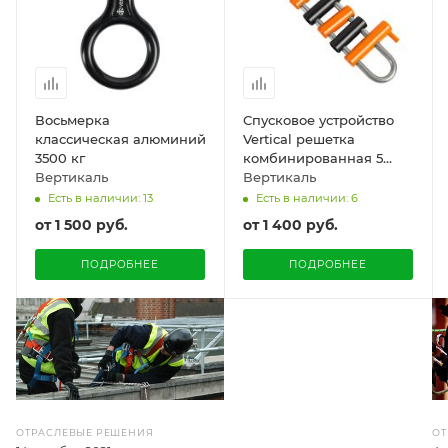
Восьмерка
Спусковое устройство
классическая алюминий
Vertical решетка
3500 кг
комбинированная 5
Вертикаль
валиков
Вертикаль
Есть в наличии: 13
Есть в наличии: 6
от
1 500 руб.
от
1 400 руб.
ПОДРОБНЕЕ
ПОДРОБНЕЕ
ОТ
ОТРАСЛЕВЫЕ РЕШЕНИЯ