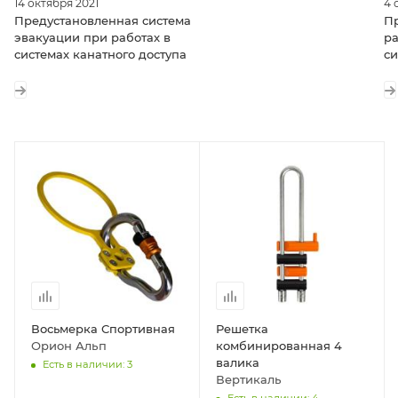
4 
14 октября 2021
П
Предустановленная система
ра
эвакуации при работах в
си
системах канатного доступа
Восьмерка Спортивная
Решетка
Орион Альп
комбинированная 4
валика
Есть в наличии: 3
Вертикаль