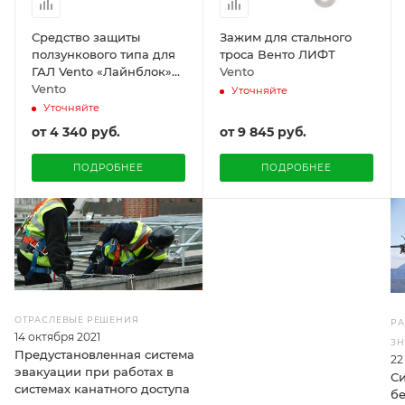
Средство защиты
Зажим для стального
ползункового типа для
троса Венто ЛИФТ
ГАЛ Vento «Лайнблок»
Vento
разъемный
Vento
Уточняйте
Уточняйте
от
4 340 руб.
от
9 845 руб.
ПОДРОБНЕЕ
ПОДРОБНЕЕ
ОТРАСЛЕВЫЕ РЕШЕНИЯ
РА
14 октября 2021
З
Предустановленная система
22
эвакуации при работах в
С
системах канатного доступа
бе