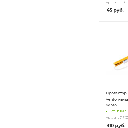
Арт.: vnt 510 5
45
руб.
Протектор
Vento мал
Vento
Есть в нал
Арт.: vnt 217 3
310
руб.