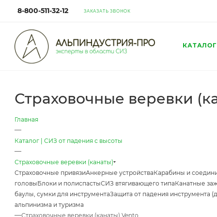
8-800-511-32-12
ЗАКАЗАТЬ ЗВОНОК
КАТАЛОГ
Страховочные веревки (ка
Главная
—
Каталог | СИЗ от падения с высоты
—
Страховочные веревки (канаты)
Страховочные привязи
Анкерные устройства
Карабины и соедин
головы
Блоки и полиспасты
СИЗ втягивающего типа
Канатные за
баулы, сумки для инструмента
Защита от падения инструмента (
альпинизма и туризма
—
Страховочные веревки (канаты) Vento