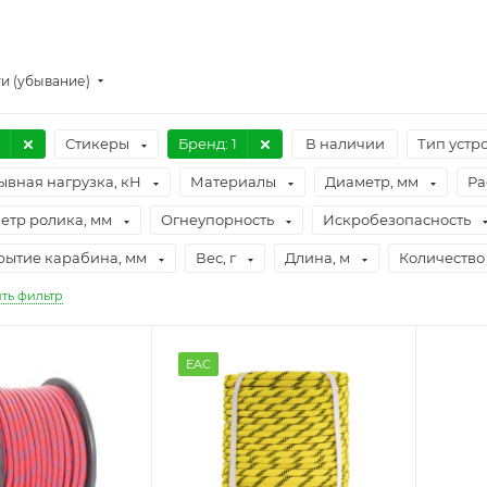
и (убывание)
Стикеры
Бренд
: 1
В наличии
Тип устр
ывная нагрузка, кН
Материалы
Диаметр, мм
Ра
етр ролика, мм
Огнеупорность
Искробезопасность
рытие карабина, мм
Вес, г
Длина, м
Количество
ть фильтр
EAC