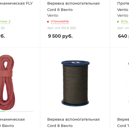
инамическая FLY
Веревка вспомогательная
Проте
Cord 6 Венто
Vento
Vento
Vento
ичии: 2
Уточняйте
Есть
g 50
Арт.: vnt 510 6 200
Арт.: vn
б.
9 500
руб.
640
инамическая
Веревка вспомогательная
Верев
0 Венто
Cord 8 Венто
Cord 