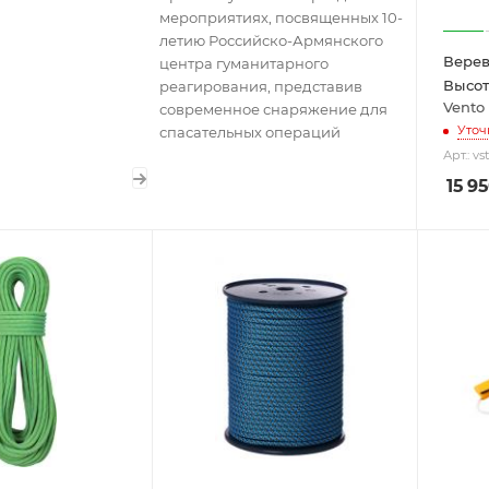
мероприятиях, посвященных 10-
летию Российско-Армянского
Верев
центра гуманитарного
Высот
реагирования, представив
Vento
современное снаряжение для
Уточ
спасательных операций
Арт.: vs
15 9