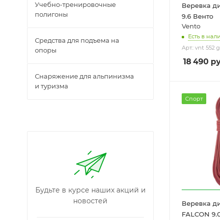
Учебно-тренировочные
Веревка д
полигоны
9.6 Венто
Vento
Есть в нал
Средства для подъема на
Арт.: vnt 552 
опоры
18 490
ру
Снаряжение для альпинизма
и туризма
Спорт
Будьте в курсе наших акций и
новостей
Веревка д
FALCON 9.