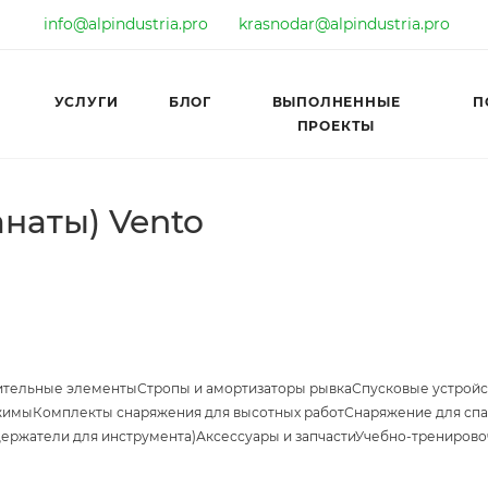
info@alpindustria.pro
krasnodar@alpindustria.pro
УСЛУГИ
БЛОГ
ВЫПОЛНЕННЫЕ
П
ПРОЕКТЫ
наты) Vento
ительные элементы
Стропы и амортизаторы рывка
Спусковые устройс
жимы
Комплекты снаряжения для высотных работ
Снаряжение для спа
держатели для инструмента)
Аксессуары и запчасти
Учебно-тренирово