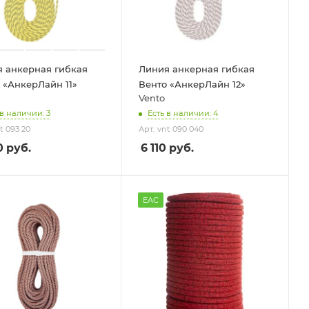
 анкерная гибкая
Линия анкерная гибкая
 «АнкерЛайн 11»
Венто «АнкерЛайн 12»
Vento
 в наличии: 3
Есть в наличии: 4
nt 093 20
Арт.: vnt 090 040
0
руб.
6 110
руб.
EAC