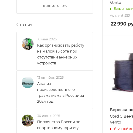
Vento
ПОДПИСАТЬСЯ
Есть в нали
Арт.: vnt 553 r
22 990
ру
Статьи
18 мая 2026
Как организовать работу
на малой высоте при
отсутствии анкерных
устройств
13 октября 2025
Анализ
производственного
травматизма в России за
2024 год
Веревка в
30 июня 2025
Cord 5 Вен
Первенство России по
Vento
спортивному туризму
Уточняйте