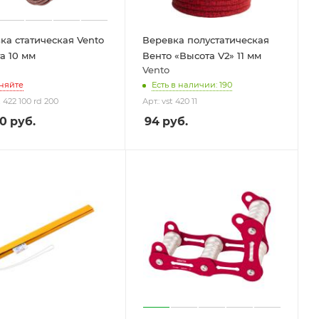
ка статическая Vento
Веревка полустатическая
а 10 мм
Венто «Высота V2» 11 мм
Vento
няйте
Есть в наличии: 190
t 422 100 rd 200
Арт.: vst 420 11
50
руб.
94
руб.