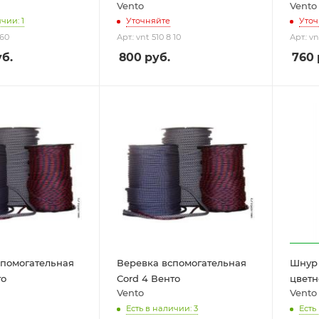
Vento
Vento
чии: 1
Уточняйте
Уточ
 60
Арт.: vnt 510 8 10
Арт.: vn
б.
800
руб.
760
спомогательная
Веревка вспомогательная
Шнур 
то
Cord 4 Венто
цветн
Vento
Vento
Есть в наличии: 3
Есть