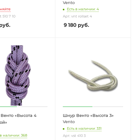
Vento
няйте
Есть в наличии: 4
t 510 7 10
Арт.: vnt rollset 4
руб.
9 180
руб.
Венто «Высота 4
Шнур Венто «Высота 3»
Vento
ой»
Есть в наличии: 331
 в наличии: 368
Арт.: vst 410 3