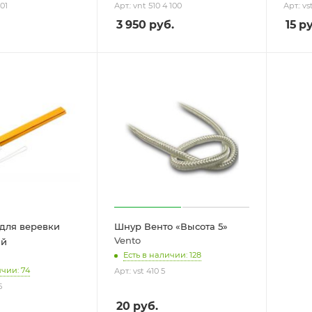
 01
Арт.: vnt 510 4 100
Арт.: vs
3 950
руб.
15
ру
 для веревки
Шнур Венто «Высота 5»
Vento
ый
Есть в наличии: 128
ичии: 74
Арт.: vst 410 5
5
20
руб.