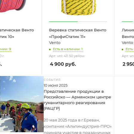
атическая Венто
Веревка статическая Венто
Линия
тик 10»
«ПрофиСтатик 11»
Венто
Vento
Vento
ичии: 9
Есть в наличии: 1
Есть
0 r
Арт.: vnt 411 50 yellow
Арт.: v
.
4 900
руб.
2 95
СОБЫТИЯ
10 июня 2025
Представление продукции в
Российско — Армянском центре
гуманитарного реагирования
(РАЦГР)
20 мая 2025 года в г.Ереван,
компания «Альпиндустрия-ПРО»
приняла участие в праздничных