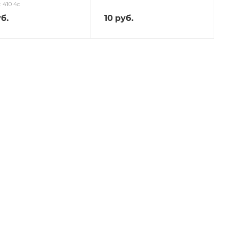
t 410 4c
б.
10
руб.