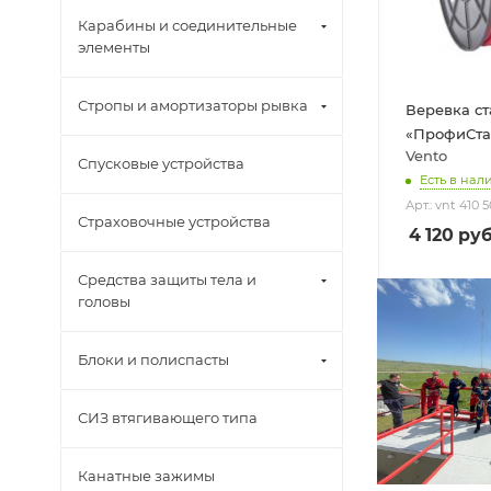
Карабины и соединительные
элементы
Стропы и амортизаторы рывка
Веревка ст
«ПрофиСта
Vento
Спусковые устройства
Есть в нал
Арт.: vnt 410 5
Страховочные устройства
4 120
руб
Средства защиты тела и
головы
Блоки и полиспасты
СИЗ втягивающего типа
Канатные зажимы