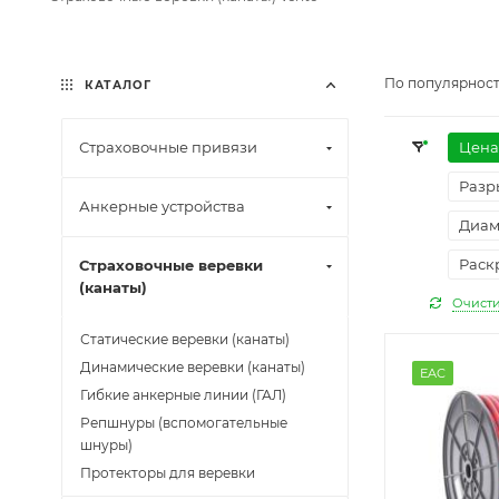
По популярност
КАТАЛОГ
Страховочные привязи
Цена
Разр
Анкерные устройства
Диам
Раск
Страховочные веревки
(канаты)
Очисти
Статические веревки (канаты)
Динамические веревки (канаты)
EAC
Гибкие анкерные линии (ГАЛ)
Репшнуры (вспомогательные
шнуры)
Протекторы для веревки