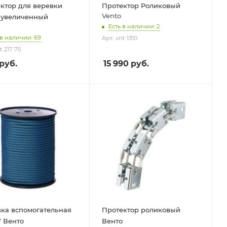
ктор для веревки
Протектор Роликовый
Vento
 увеличенный
Есть в наличии: 2
 в наличии: 69
Арт.: vnt 1310
t 217 75
руб.
15 990
руб.
ка вспомогательная
Протектор роликовый
7 Венто
Венто