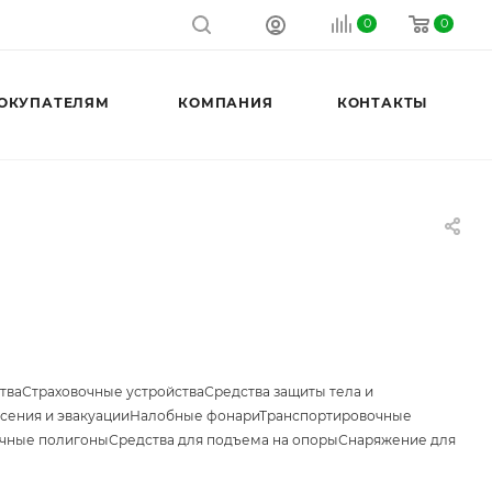
0
0
ОКУПАТЕЛЯМ
КОМПАНИЯ
КОНТАКТЫ
тва
Страховочные устройства
Средства защиты тела и
сения и эвакуации
Налобные фонари
Транспортировочные
чные полигоны
Средства для подъема на опоры
Снаряжение для